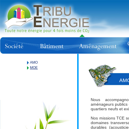
AMO
MOE
AM
Nous accompagnons
aménageurs publics 
quartiers neufs et exi
Nos missions TCE son
domaines transversa
durables (acousticie