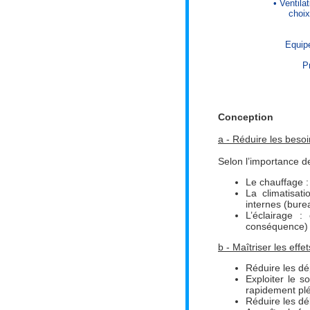
• Ventila
choix
Equip
P
Conception
a - Réduire les besoi
Selon l’importance de
Le chauffage :
La climatisati
internes (bure
L’éclairage :
conséquence)
b - Maîtriser les eff
Réduire les dé
Exploiter le s
rapidement pl
Réduire les déb