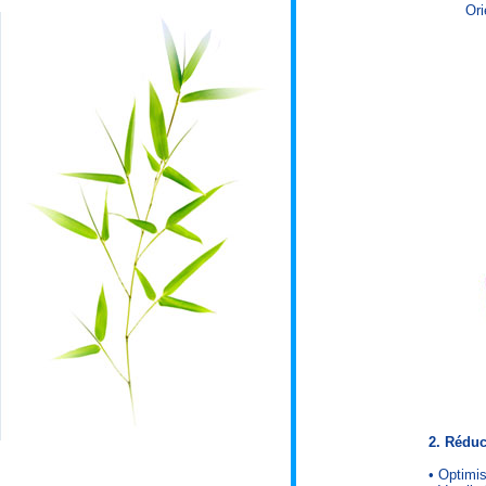
Ori
2. Réduc
• Optimis