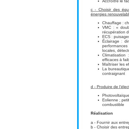
Accroître le fa
c - Choisir des équi
énergies renouvelab
Chauffage : c
VMC : « doubl
récupération de
ECS : puisages
Éclairage : d
performances 
locales, détec
Climatisation
efficaces à fa
Maîtriser les 
La bureautique
contraignant
d - Produire de l’éle
Photovoltaïqu
Eolienne ; peti
combustible
Réalisation
a -
Fournir aux entrep
b -
Choisir des entre