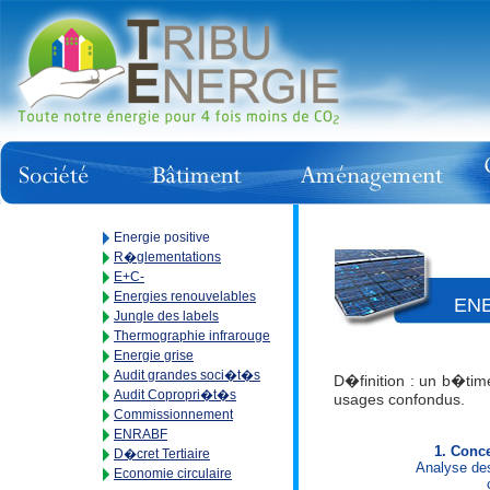
Energie positive
R�glementations
E+C-
Energies renouvelables
ENE
Jungle des labels
Thermographie infrarouge
Energie grise
Audit grandes soci�t�s
D�finition : un b�tim
Audit Copropri�t�s
usages confondus.
Commissionnement
ENRABF
1. Conc
D�cret Tertiaire
Analyse des
Economie circulaire