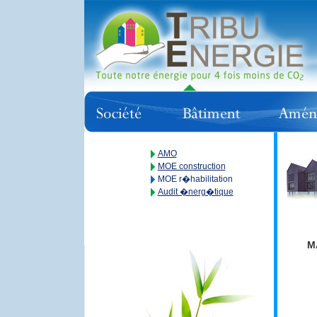
AMO
MOE construction
MOE r�habilitation
Audit �nerg�tique
M