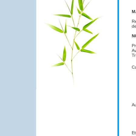
M
Re
de
N
Pr
Av
Tr
Ca
Au
Et