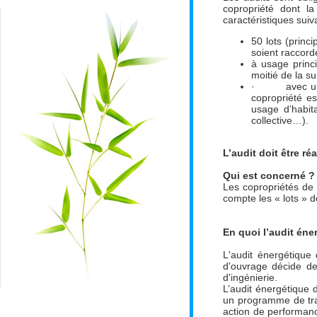
copropriété dont l
caractéristiques suiv
50 lots (princ
soient raccord
à usage princi
moitié de la su
· avec une ins
copropriété es
usage d’habita
collective…).
L’audit doit être ré
Qui est concerné ?
Les copropriétés de
compte les « lots » d
En quoi l’audit éner
L'audit énergétique
d'ouvrage décide de
d'ingénierie.
L’audit énergétique 
un programme de tra
action de performance