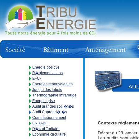
Energie positive
R�glementations
E+C-
Energies renouvelables
AUD
Jungle des labels
Thermographie infrarouge
Energie grise
Audit grandes soci�t�s
Audit Copropri�t�s
Commissionnement
Contexte réglement
ENRABF
D�cret Tertiaire
Décret du 29 janvier 
Economie circulaire
Les audits sont obl