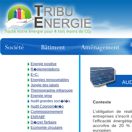
Energie positive
R�glementations
E+C-
Energies renouvelables
AUD
Jungle des labels
Thermographie infrarouge
Energie grise
Audit grandes soci�t�s
Contexte
Audit Copropri�t�s
L’obligation de réa
Commissionnement
entreprises s’inscrit
ENRABF
l’efficacité énergé
D�cret Tertiaire
accroître de 20 % 
Economie circulaire
européen.