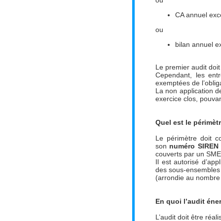
ou
CA annuel exc
ou
bilan annuel 
Le premier audit doit
Cependant, les ent
exemptées de l’obliga
La non application de
exercice clos, pouvan
Quel est le périmèt
Le périmètre doit c
son
numéro SIRE
couverts par un SME c
Il est autorisé d’ap
des sous-ensembles ai
(arrondie au nombre 
En quoi l’audit éner
L’audit doit être ré